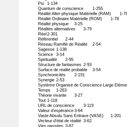
Psi
1-134
Quantum de conscience
1-255
Réalité Alter-physique Matérielle (RAM)
1-7
Réalité Ordinaire Matérielle (ROM)
1-78
Réalité physique
3-25
Réalités alternatives
3-79
Réel
2-301
Référentiel
2-44
Réseau Ramifié de Réalité
2-54
Sagesse
1-138
Science
3-14
Spiritualité
2-95
Structure de fantasmes
2-93
Surface de réalité probable
3-54
Synchronicités
2-191
Synergie
2-53
Système Organisé de Conscience Large Eléme
Temps
1-263
Théorie vivante
3-27
Tout
1-118
URL de conscience
3-119
Valeur d'espérance
3-64
Vaste Absolu Sans Entrave (VASE)
1-201
Vecteur d'état de réalité
3-62
Vies passées
3-87