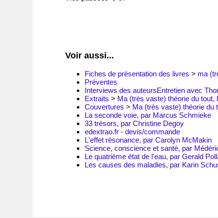
Voir aussi...
Fiches de présentation des livres
>
ma (tr
Préventes
Interviews des auteurs
Entretien avec Th
Extraits
>
Ma (très vaste) théorie du tout, l
Couvertures
>
Ma (très vaste) théorie du t
La seconde voie, par Marcus Schmieke
33 trésors, par Christine Degoy
edextrao.fr - devis/commande
L'effet résonance, par Carolyn McMakin
Science, conscience et santé, par Médér
Le quatrième état de l'eau, par Gerald Pol
Les causes des maladies, par Karin Sc