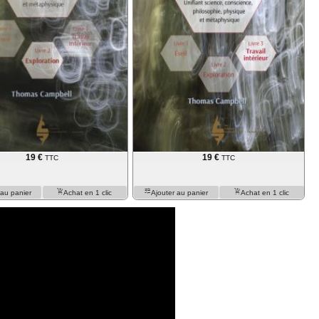
format
16,3x23,2cm - 384 pages, illustré - paru
16,3x23,2cm - 252
19 €
TTC