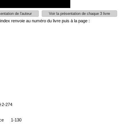
sentation de l'auteur
Voir la présentation de chaque 3 livre
L'index renvoie au numéro du livre puis à la page :
é
2-274
ce
1-130