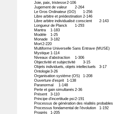
Joie, paix, tristesse
2-106
Jugement de valeur
2-264
Le Gros Ordinateur (GO)
1-256
Libre arbitre et prédestination
2-146
Libre arbitre individualisé conscient
2-143
Longueur de Planck
1-293
Mantra
1-183
Modèle
1-25
Monade
3-182
Mort
2-220
Multiforme Universelle Sans Entrave (MUSE)
Mystique
1-114
Niveaux d'abstraction
1-306
Objectivité et subjectivité
3-15
Objets individuels, objets intellectuels
3-17
Ontologie
3-26
Organisation système (OS)
1-208
Ouverture d'esprit
1-138
Paranormal
1-148
Perte et gain simultanés
2-36
Présent
3-110
Principe d'incertitude psi
2-191
Processus de génération des réalités probables
Processus fondamental de l'évolution
1-192
Progrès
1-205