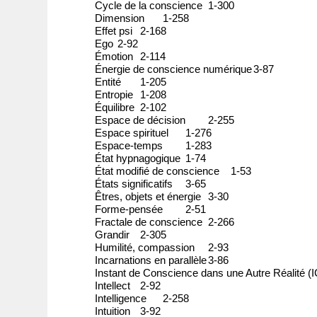
Cycle de la conscience
1-300
Dimension
1-258
Effet psi
2-168
Ego
2-92
Émotion
2-114
Énergie de conscience numérique
3-87
Entité
1-205
Entropie
1-208
Équilibre
2-102
Espace de décision
2-255
Espace spirituel
1-276
Espace-temps
1-283
État hypnagogique
1-74
État modifié de conscience
1-53
États significatifs
3-65
Êtres, objets et énergie
3-30
Forme-pensée
2-51
Fractale de conscience
2-266
Grandir
2-305
Humilité, compassion
2-93
Incarnations en parallèle
3-86
Instant de Conscience dans une Autre Réalité 
Intellect
2-92
Intelligence
2-258
Intuition
3-92