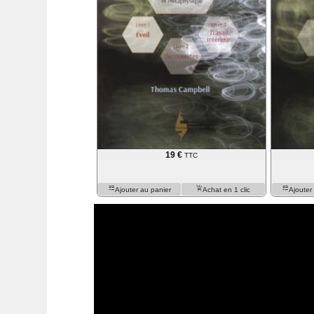
16,3x23,2cm - 332 pages, illustré - paru
19 €
TTC