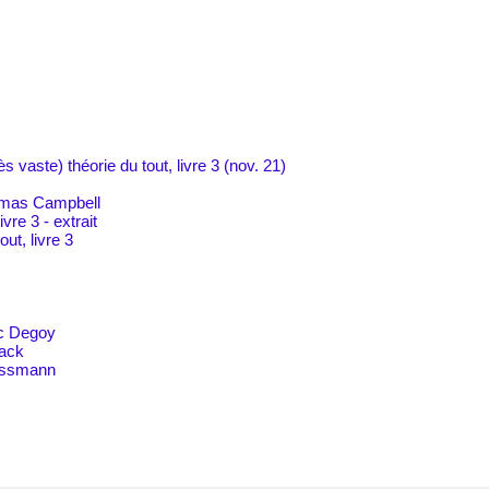
ès vaste) théorie du tout, livre 3 (nov. 21)
omas Campbell
ivre 3 - extrait
out, livre 3
ic Degoy
lack
hussmann